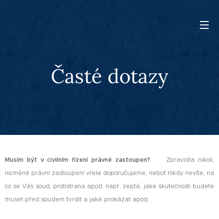
Časté dotazy
Musím být v civilním řízení právně zastoupen?
Zpravidla nikoli,
nicméně právní zastoupení vřele doporučujeme,
neboť
nikdy nevíte, na
co se Vás soud, protistrana apod. např. zeptá, jaké skutečnosti budete
muset před soudem tvrdit a jaké prokázat apod..