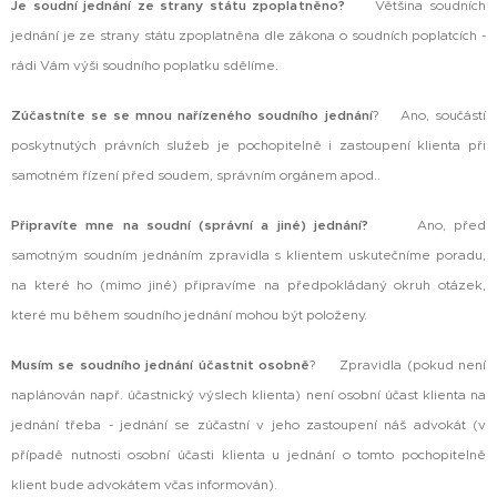
Je soudní jednání ze strany státu zpoplatněno?
Většina soudních
jednání je ze strany státu zpoplatněna dle zákona o soudních poplatcích -
rádi Vám výši soudního poplatku sdělíme.
Zúčastníte se se mnou nařízeného soudního jednání
? Ano, součástí
poskytnutých právních služeb je pochopitelně i zastoupení klienta při
samotném řízení před soudem, správním orgánem apod..
Připravíte mne na soudní (správní a jiné) jednání?
Ano, před
samotným soudním jednáním zpravidla s klientem uskutečníme poradu,
na které ho (mimo jiné) připravíme na předpokládaný okruh otázek,
které mu během soudního jednání mohou být položeny.
Musím se soudního jednání účastnit osobně
? Zpravidla (pokud není
naplánován např. účastnický výslech klienta) není osobní účast klienta na
jednání třeba - jednání se zúčastní v jeho zastoupení náš advokát (v
případě nutnosti osobní účasti klienta u jednání o tomto pochopitelně
klient bude advokátem včas informován).